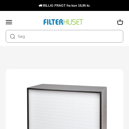
Spring til indhold
🚛 BILLIG FRAGT fra kun 19,95 kr.
Filterhuset
Åbn navigationsmenu
Åbn in
HEPA-filter