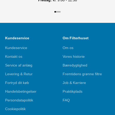
Gå til element 1
Gå til element 2
Gå til element 3
Gå til element 4
Kundeservice
Om Filterhuset
Kundeservice
Om os
Kontakt os
Vores historie
Service af anlæg
Bæredygtighed
Levering & Retur
Fremtidens grønne filtre
Fortryd dit køb
Job & Karriere
Handelsbetingelser
Praktikplads
Persondatapolitik
FAQ
Cookiepolitik