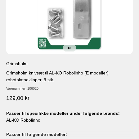
Gå til element 1
Gå til element 2
Grimsholm
Grimsholm knivsæt til AL-KO Robolinho (E modeller)
robotplæneklipper, 9 stk.
Varenummer: 106020
Salgspris
129,00 kr
Passer til specifikke modeller under følgende brands:
AL-KO Robolinho
Passer til følgende modeller: