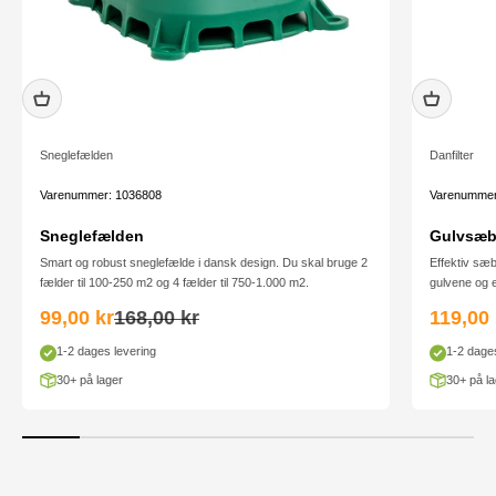
Sneglefælden
Danfilter
Varenummer: 1036808
Varenummer
Sneglefælden
Gulvsæbe
Smart og robust sneglefælde i dansk design. Du skal bruge 2
Effektiv sæb
fælder til 100-250 m2 og 4 fælder til 750-1.000 m2.
gulvene og ef
Salgspris
Normalpris
Salgsp
99,00 kr
168,00 kr
119,00 
1-2 dages levering
1-2 dages
30+ på lager
30+ på la