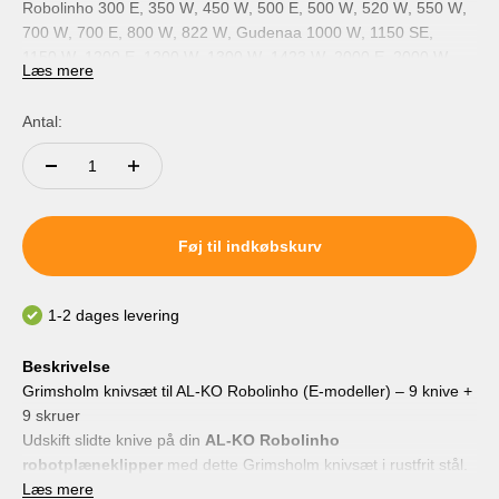
Robolinho 300 E
350 W
450 W
500 E
500 W
520 W
550 W
700 W
700 E
800 W
822 W
Gudenaa 1000 W
1150 SE
1150 W
1200 E
1200 W
1300 W
1423 W
2000 E
2000 W
Læs mere
2323 W
Antal:
Føj til indkøbskurv
1-2 dages levering
Beskrivelse
Grimsholm knivsæt til AL-KO Robolinho (E-modeller) – 9 knive +
9 skruer
Udskift slidte knive på din
AL-KO Robolinho
robotplæneklipper
med dette Grimsholm knivsæt i rustfrit stål.
Sættet indeholder 9 skarpe knive og 9 skruer, leveret i separate
Læs mere