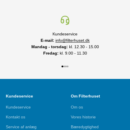
Kundeservice
E-mail:
info@filterhuset.dk
Mandag - torsdag:
kl. 12.30 - 15.00
Fredag:
kl. 9.00 - 11.30
Gå til element 1
Gå til element 2
Gå til element 3
Gå til element 4
Kundeservice
Om Filterhuset
Kundeservice
Om os
Kontakt os
Vores historie
Service af anlæg
Bæredygtighed