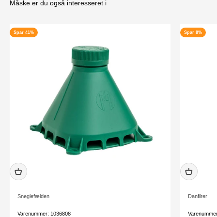
Måske er du også interesseret i
Spar 41%
Spar 8%
Sneglefælden
Danfilter
Varenummer: 1036808
Varenummer