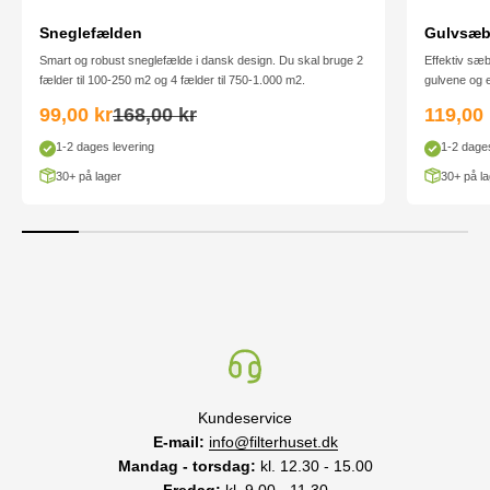
Sneglefælden
Gulvsæbe
Smart og robust sneglefælde i dansk design. Du skal bruge 2
Effektiv sæb
fælder til 100-250 m2 og 4 fælder til 750-1.000 m2.
gulvene og ef
Salgspris
Normalpris
Salgsp
99,00 kr
168,00 kr
119,00 
1-2 dages levering
1-2 dages
30+ på lager
30+ på la
Kundeservice
E-mail:
info@filterhuset.dk
Mandag - torsdag:
kl. 12.30 - 15.00