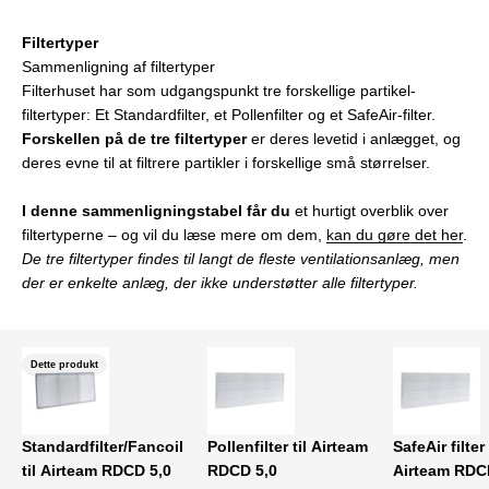
Filtertyper
Sammenligning af filtertyper
Filterhuset har som udgangspunkt tre forskellige partikel-
filtertyper: Et Standardfilter, et Pollenfilter og et SafeAir-filter.
Forskellen på de tre filtertyper
er deres levetid i anlægget, og
deres evne til at filtrere partikler i forskellige små størrelser.
I denne sammenligningstabel får du
et hurtigt overblik over
filtertyperne – og vil du læse mere om dem,
kan du gøre det her
.
De tre filtertyper findes til langt de fleste ventilationsanlæg, men
der er enkelte anlæg, der ikke understøtter alle filtertyper.
Dette produkt
Standardfilter/Fancoil
Pollenfilter til Airteam
SafeAir filter 
til Airteam RDCD 5,0
RDCD 5,0
Airteam RDC