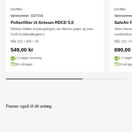
Danfilter
Danfilter
Varenummer: 1027316
Varenummer
Pollenfilter til Airteam RDCD 5,0
SafeAir f
Effektivt finfilter til indsugningen, der filtrerer pollen og støv.
Vores fineste
Godt til pollenallergikere.
sundhedsskad
Mål: 222 × 605 × 40
Mål: 222 × 6
Salgspris
Salgsp
549,00 kr
690,00 
1-2 dages levering
1-2 dages
30+ på lager
24 på lag
Passer også til dit anlæg