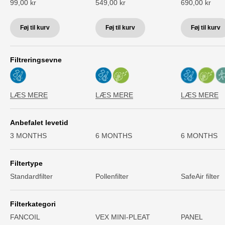
Salgspris
Salgspris
Salgspris
99,00 kr
549,00 kr
690,00 kr
Føj til kurv
Føj til kurv
Føj til kurv
Filtreringsevne
LÆS MERE
LÆS MERE
LÆS MERE
Anbefalet levetid
3 MONTHS
6 MONTHS
6 MONTHS
Filtertype
Standardfilter
Pollenfilter
SafeAir filter
Filterkategori
FANCOIL
VEX MINI-PLEAT
PANEL