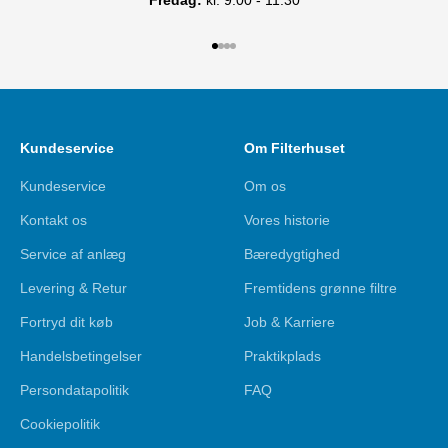
Fredag:
kl. 9.00 - 11.30
Gå til element 1
Gå til element 2
Gå til element 3
Gå til element 4
Kundeservice
Om Filterhuset
Kundeservice
Om os
Kontakt os
Vores historie
Service af anlæg
Bæredygtighed
Levering & Retur
Fremtidens grønne filtre
Fortryd dit køb
Job & Karriere
Handelsbetingelser
Praktikplads
Persondatapolitik
FAQ
Cookiepolitik