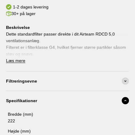
Levering hver 12. måned
1-2 dages levering
30+ på lager
Beskrivelse
Dette standardfilter passer direkte i dit Airteam RDCD 5,0
ventilationsanlæg.
Filteret er i filterklasse G4, hvilket fjerner større partikler såsom
støv og snavs.
Et filter som dette bør blive udskiftet omkring hver 3. måned, for
Læs mere
at opnå den bedste effekt med filteret.
Filtreringsevne
Specifikationer
Bredde (mm)
222
Højde (mm)