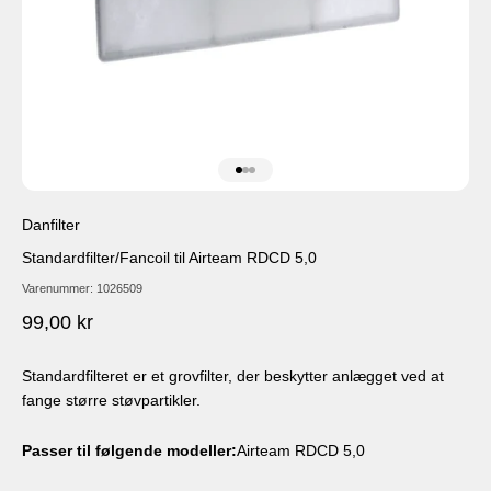
Gå til element 1
Gå til element 2
Gå til element 3
Danfilter
Standardfilter/Fancoil til Airteam RDCD 5,0
Varenummer: 1026509
Salgspris
99,00 kr
Standardfilteret er et grovfilter, der beskytter anlægget ved at
fange større støvpartikler.
Passer til følgende modeller:
Airteam RDCD 5,0