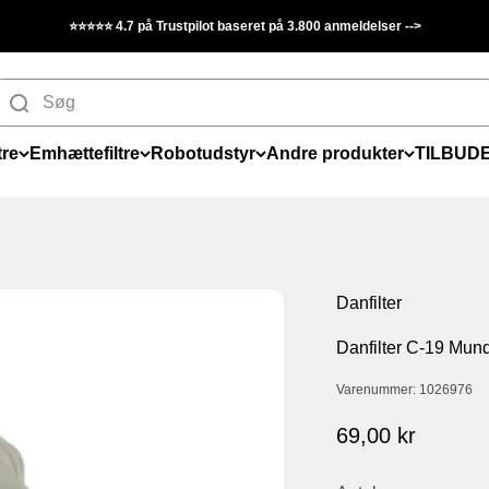
🚛 BILLIG FRAGT fra kun 19,95 kr.
tre
Emhættefiltre
Robotudstyr
Andre produkter
TILBUD
Danfilter
Danfilter C-19 Mun
Varenummer: 1026976
Salgspris
69,00 kr