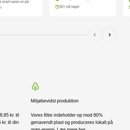
 snart varen er på
30+ på lager
n
Forrige
Næste
Miljøbevidst produktion
,95 kr. til
Vores filtre indeholder op mod 80%
r. til din
genavendt plast og produceres lokalt på
grøn energi.
Læs mere her