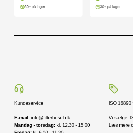
30+ på lager
30+ på lager
Kundeservice
ISO 16890 f
E-mail:
info@filterhuset.dk
Vi sælger I
Mandag - torsdag:
kl. 12.30 - 15.00
Læs mere 
Fredag:
kl. 9.00 - 11.30