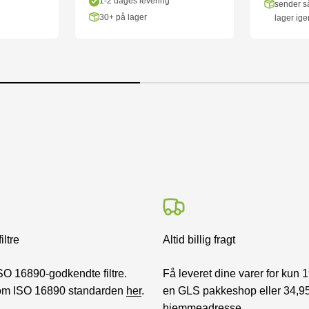
1-2 dages levering
sender så
30+ på lager
lager ige
iltre
Altid billig fragt
SO 16890-godkendte filtre.
Få leveret dine varer for kun 19
om ISO 16890 standarden
her
.
en GLS pakkeshop eller 34,95 k
hjemmeadresse.