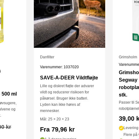
genbruges og bør bor
vil du have brug fo
Ansigtsmasken i sæt 
Det udskiftelige eng
filtreringsevne. In
filtreringsgraden ef
Danfilter
Grimsholm
C-19 mundbindet bø
Varenumme
Varenummer: 1037020
4
Grimshol
SAVE-A-DEER Vildtfløjte
Har du helbredsmæs
Segway
bør du konsultere 
Lille og diskret fløjte der advarer
robotplæ
vildt og reducerer risikoen for
 500 ml
stk.
påkørsel. Bruger ikke batteri.
Passer til
støvsugere,
Lyden kan ikke høres af
robotplæne
ulvene og
mennesker.
.
Salgsp
39,00 
Mål: 25 × 20 × 23
alpris
00 kr
Levering
Fra 79,96 kr
Flere på v