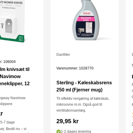
tskaffes efter brug. Bruger du dagligt kollektiv transport,
r mere end et mundbind. Derfor sælges C-19
af to – så har du et i brug, mens det andet er til vask.
angsfilter garantere dig at C-19 bindet aldrig mister sin
gen andre Tekstil mundbind kan med sikkerhed garanter
ter vask og brug.
Danfilter
r ikke bruges i mere end 4 sammenhængende timer.
r: 106004
Varenummer: 1028770
m knivsæt til
sige problemer og eller andre vejrtrækningsproblemer,
 Navimow
egen læge.
Sterling - Køleskabsrens
neklipper, 12
250 ml (Fjerner mug)
 Segway Navimow
Til effektiv rengøring af køleskab,
klippere
mikroovne m.m. Også god til
ventilationsanlæg.
ris
kr
Salgspris
29,95 kr
 5-7 dage
ej. Bestil nu – vi
1-2 dages levering