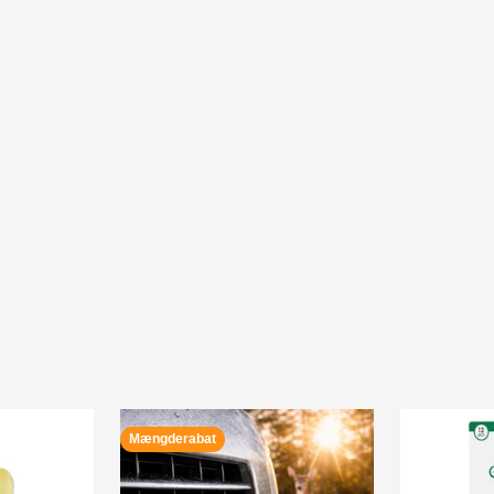
andre vira. Bemærk:
godkendt værnemidd
Filterhuset er en de
ansigtsmasker i sam
P2 Filter
Vores Dansk udvikled
EN149 hos Force Te
med klassen FFP2 a
standarden går på h
kaldes FFP2 men er
anvendes i produkt
Filtret kan ikke vas
Mængderabat
Vask og anvendel
C-19 stofmasken ka