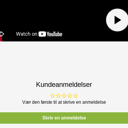
og er dermed ikke 
godkendte filtermedi
filtrering af vira ef
købes separat her p
Beskyt miljøet
Bruger du ofte koll
engangsmundbind er 
i gadebilledet, de 
miljøet da det kun e
stofmundbind vil alti
det både sikkert og
Kundeanmeldelser
Beskyt dig selv
Filterhuset og Danf
Vær den første til at skrive en anmeldelse
til alle, der ønske
vores P2 filtermedie
Skriv en anmeldelse
effektivt beskytter 