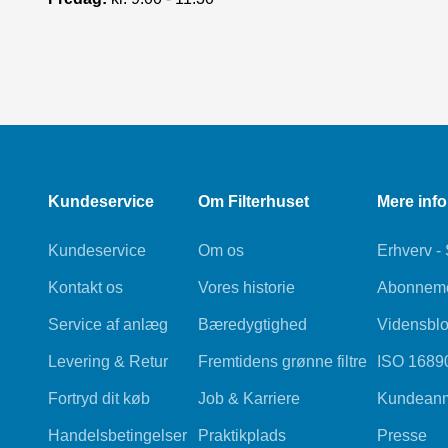
Kundeservice
Om Filterhuset
Mere inf
Kundeservice
Om os
Erhverv -
Kontakt os
Vores historie
Abonnemen
Service af anlæg
Bæredygtighed
Vidensbl
Levering & Retur
Fremtidens grønne filtre
ISO 1689
Fortryd dit køb
Job & Karriere
Kundeanm
Handelsbetingelser
Praktikplads
Presse