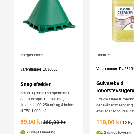
Sneglefælden
Danfilter
Varenummer: DU2365
Varenummer: 1036808
Gulvsæbe til
Sneglefælden
robotstøvsugere
Smart og robust sneglefælde i
dansk design. Du skal bruge 2
Effektiv sæbe til robot
fælder til 100-250 m2 og 4 fælder
der skånsomt rengør g
til 750-1.000 m2.
efterlader et flot resultat
Salgspris
Salgspris
99,00 kr
119,00 kr
Normalpris
Norm
168,00 kr
129,
1-2 dages levering
1-2 dages levering