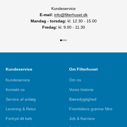
Kundeservice
E-mail:
info@filterhuset.dk
Mandag - torsdag:
kl. 12.30 - 15.00
Fredag:
kl. 9.00 - 11.30
Gå til element 1
Gå til element 2
Gå til element 3
Gå til element 4
Kundeservice
Om Filterhuset
Kundeservice
Om os
Kontakt os
Vores historie
Service af anlæg
Bæredygtighed
Levering & Retur
Fremtidens grønne filtre
Fortryd dit køb
Job & Karriere