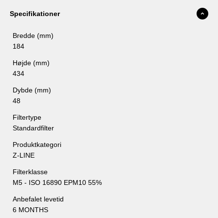
eller indregulering af anlægget.
Filtret er produceret af danske Danfilter og overholder alle
Specifikationer
standarder for filtrering iht. ISO16890.
Bredde (mm)
184
Højde (mm)
434
Dybde (mm)
48
Filtertype
Standardfilter
Produktkategori
Z-LINE
Filterklasse
M5 - ISO 16890 EPM10 55%
Anbefalet levetid
6 MONTHS