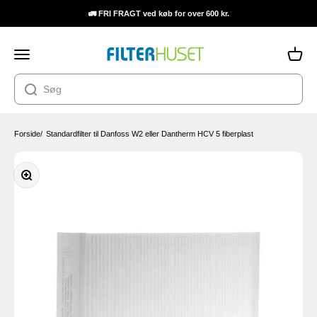
Spring til indhold
🚛 FRI FRAGT ved køb for over 600 kr.
Filterhuset
Åbn navigationsmenu
Åbn in
Forside
/
Standardfilter til Danfoss W2 eller Dantherm HCV 5 fiberplast
Zoom