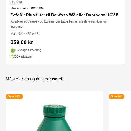
Danfilter
Varenummer: 1026386
SafeAir Plus filter til Danfoss W2 eller Dantherm HCV 5
Kombineret SafeAir- og kulfilter, der både fjerner ultrafine partikler og
lugtgener.
Mål: 184 × 434 × 48
Salgspris
359,00 kr
1-2 dages levering
30+ på lager
Måske er du også interesseret i
Spar 41%
Spar 8%