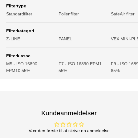
Filtertype
Standardfilter
Pollenfilter
SafeAir filter
Filterkategori
Z-LINE
PANEL
VEX MINI-PL
Filterklasse
M5 - ISO 16890
F7 - ISO 16890 EPM1
F9 - ISO 16
EPM10 55%
55%
85%
Kundeanmeldelser
Vær den første til at skrive en anmeldelse