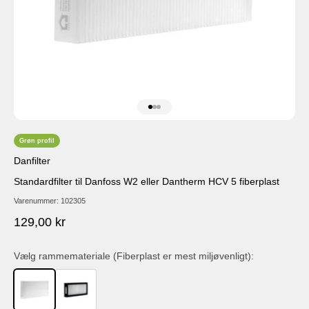
Gå til element 1
Gå til element 2
Gå til element 3
Grøn profil
Danfilter
Standardfilter til Danfoss W2 eller Dantherm HCV 5 fiberplast
Varenummer: 102305
Salgspris
129,00 kr
Vælg rammemateriale (Fiberplast er mest miljøvenligt):