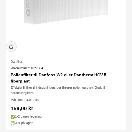
Danfilter
Varenummer: 1027304
Pollenfilter til Danfoss W2 eller Dantherm HCV 5
fiberplast
Effektivt finfilter til indsugningen, der filtrerer pollen og støv. Godt til
pollenallergikere.
Mål: 184 × 434 × 48
Salgspris
159,00 kr
1-2 dages levering
30+ på lager