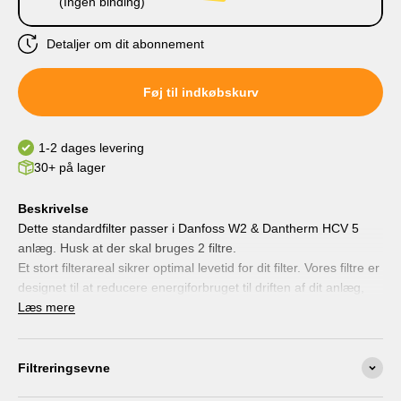
(Ingen binding)
Detaljer om dit abonnement
Levering hver 3. måned.
Føj til indkøbskurv
Levering hver 6. måned
Levering hver 9. måned
Levering hver 12. måned
1-2 dages levering
30+ på lager
Beskrivelse
Dette standardfilter passer i Danfoss W2 & Dantherm HCV 5
anlæg. Husk at der skal bruges 2 filtre.
Et stort filterareal sikrer optimal levetid for dit filter. Vores filtre er
designet til at reducere energiforbruget til driften af dit anlæg,
samtidig med at filtrets struktur giver en stor støvakkumulering
Læs mere
og heraf følgende længere levetid for dit filter.
Bemærk: Er du allergiker kan du skifte til et Pollenfilter i din
indsugning og herved minimere generne af pollen i din bolig. Et
Filtreringsevne
pollenfilter passer direkte i dit anlæg uden behov for tilpasninger