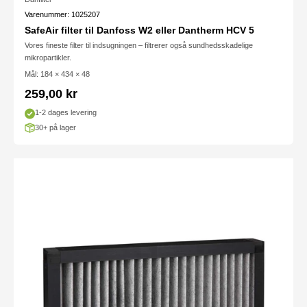
Varenummer: 1025207
SafeAir filter til Danfoss W2 eller Dantherm HCV 5
Vores fineste filter til indsugningen – filtrerer også sundhedsskadelige
mikropartikler.
Mål: 184 × 434 × 48
Salgspris
259,00 kr
1-2 dages levering
30+ på lager