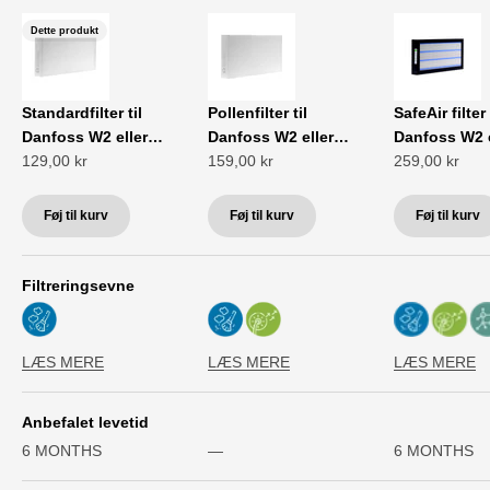
Dette produkt
Standardfilter til
Pollenfilter til
SafeAir filter 
Danfoss W2 eller
Danfoss W2 eller
Danfoss W2 e
Salgspris
Salgspris
Salgspris
Dantherm HCV 5
129,00 kr
Dantherm HCV 5
159,00 kr
Dantherm HC
259,00 kr
fiberplast
fiberplast
Føj til kurv
Føj til kurv
Føj til kurv
Filtreringsevne
LÆS MERE
LÆS MERE
LÆS MERE
Anbefalet levetid
6 MONTHS
—
6 MONTHS