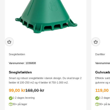
Sneglefælden
Danfilter
Varenummer: 1036808
Varenummer
Sneglefælden
Gulvsæbe
Smart og robust sneglefælde i dansk design. Du skal bruge 2
Effektiv sæb
fælder til 100-250 m2 og 4 fælder til 750-1.000 m2.
gulvene og ef
Salgspris
Normalpris
Salgsp
99,00 kr
168,00 kr
119,00 
1-2 dages levering
1-2 dages
30+ på lager
30+ på la