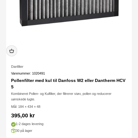
Danfilter
Varenummer: 1020491
Pollenfilter med kul til Danfoss W2 eller Dantherm HCV
5
Kombineret Pollen- og Kulfilter, der filtrerer støv, pollen og reducerer
uønskede lugte.
Mål: 184 × 434 × 48
Salgspris
395,00 kr
1-2 dages levering
30 på lager