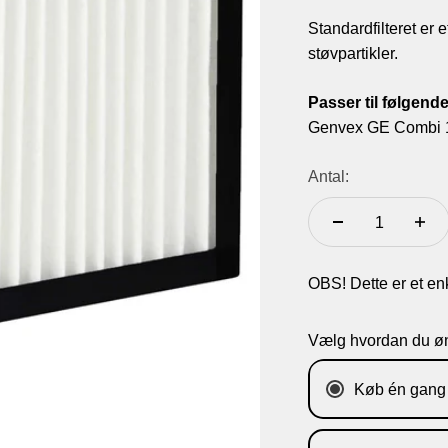
Standardfilteret er e
støvpartikler.
Passer til følgend
Genvex GE Combi 
Antal:
OBS! Dette er et enkelt
Vælg hvordan du øn
Køb én gang