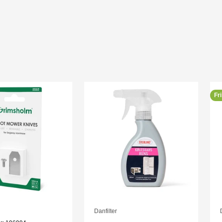
Fri
Danfilter