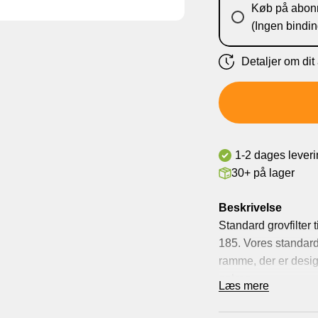
Køb på abon
(Ingen bindin
Detaljer om di
Levering 
Levering 
Levering 
Levering
1-2 dages lever
30+ på lager
Beskrivelse
Standard grovfilte
185. Vores standard g
ramme, der er design
anlæg.
Læs mere
Dette filter er optima