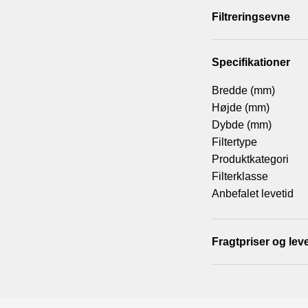
såsom støv og snavs
Filtreringsevne
på dit anlæg med et
at forbedre indeklim
Specifikationer
Så anbefaler vi, at d
Bredde (mm)
anlæg. På den måde si
Højde (mm)
er naturligvis også 
Dybde (mm)
indsugningssiden i d
Filtertype
støv og snavs.
Produktkategori
Filterklasse
Anbefalet levetid
Fragtpriser og lev