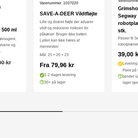
Varenumme
Varenummer: 1037020
4
Grimshol
SAVE-A-DEER Vildtfløjte
Segway
Lille og diskret fløjte der advarer
robotplæ
vildt og reducerer risikoen for
 500 ml
stk.
påkørsel. Bruger ikke batteri.
Passer til
støvsugere,
Lyden kan ikke høres af
robotplæne
ulvene og
mennesker.
.
Salgsp
39,00 
Mål: 25 × 20 × 23
alpris
00 kr
Levering
Fra 79,96 kr
Flere på v
1-2 dages levering
sender så
30+ på lager
lager ige