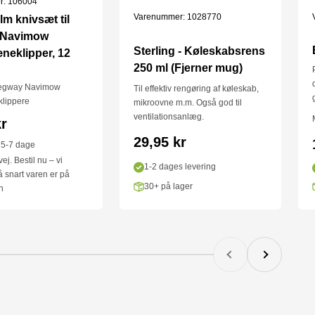
r: 106004
Varenummer: 1028770
m knivsæt til
 Navimow
Sterling - Køleskabsrens
neklipper, 12
250 ml (Fjerner mug)
 Segway Navimow
Til effektiv rengøring af køleskab,
klippere
mikroovne m.m. Også god til
ventilationsanlæg.
ris
kr
Salgspris
29,95 kr
 5-7 dage
ej. Bestil nu – vi
1-2 dages levering
 snart varen er på
30+ på lager
n
Forrige
Næste