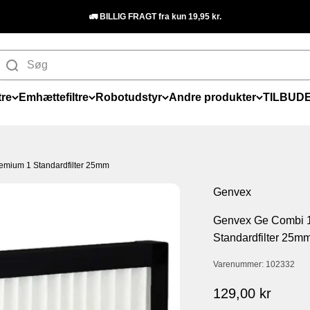
🚛 BILLIG FRAGT fra kun 19,95 kr.
tre
Emhættefiltre
Robotudstyr
Andre produkter
TILBUD
emium 1 Standardfilter 25mm
Genvex
Genvex Ge Combi 1
Standardfilter 25m
Varenummer: 102332
Salgspris
129,00 kr