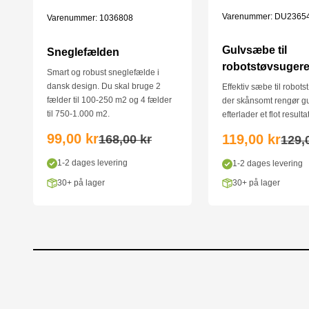
Varenummer: DU2365
Varenummer: 1036808
Gulvsæbe til
Sneglefælden
robotstøvsugere
Smart og robust sneglefælde i
dansk design. Du skal bruge 2
Effektiv sæbe til robot
fælder til 100-250 m2 og 4 fælder
der skånsomt rengør g
til 750-1.000 m2.
efterlader et flot resultat
Salgspris
Salgspris
99,00 kr
119,00 kr
Normalpris
Norm
168,00 kr
129,
1-2 dages levering
1-2 dages levering
30+ på lager
30+ på lager