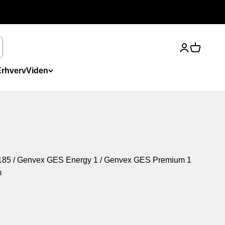
Åbn kontosi
Åbn indk
Erhverv
Viden
85 / Genvex GES Energy 1 / Genvex GES Premium 1
m