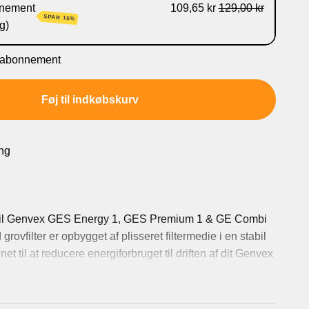
nement
109,65 kr
129,00 kr
SPAR 15%
g)
t abonnement
hver 3. måned.
Føj til indkøbskurv
hver 6. måned
hver 9. måned
 hver 12. måned
ing
r til Genvex GES Energy 1, GES Premium 1 & GE Combi
rovfilter er opbygget af plisseret filtermedie i en stabil
et til at reducere energiforbruget til driften af dit Genvex
lt til at fjerne større partikler fra ventilationsanlægget -