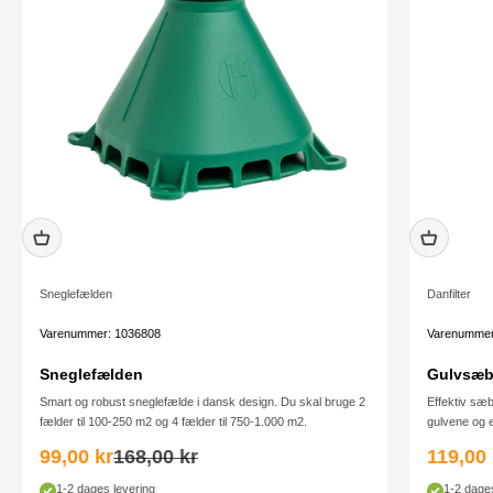
Sneglefælden
Danfilter
Varenummer: 1036808
Varenummer
Sneglefælden
Gulvsæbe
Smart og robust sneglefælde i dansk design. Du skal bruge 2
Effektiv sæb
fælder til 100-250 m2 og 4 fælder til 750-1.000 m2.
gulvene og ef
Salgspris
Normalpris
Salgsp
99,00 kr
168,00 kr
119,00 
1-2 dages levering
1-2 dages