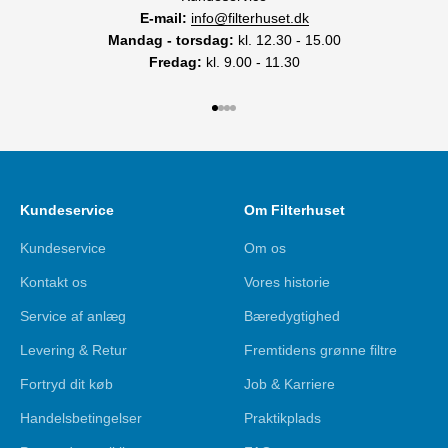
E-mail:
info@filterhuset.dk
Mandag - torsdag:
kl. 12.30 - 15.00
Fredag:
kl. 9.00 - 11.30
Gå til element 1
Gå til element 2
Gå til element 3
Gå til element 4
Kundeservice
Om Filterhuset
Kundeservice
Om os
Kontakt os
Vores historie
Service af anlæg
Bæredygtighed
Levering & Retur
Fremtidens grønne filtre
Fortryd dit køb
Job & Karriere
Handelsbetingelser
Praktikplads