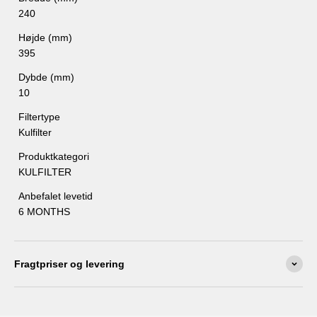
med kul
eller
SafeAir Plus filter
– disse bruges
i stedet for
,
240
ikke sammen med kulfilteret.
Højde (mm)
395
Dybde (mm)
10
Filtertype
Kulfilter
Produktkategori
KULFILTER
Anbefalet levetid
6 MONTHS
Fragtpriser og levering