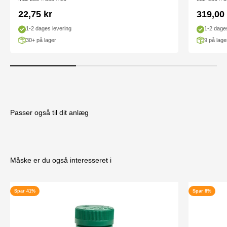
Salgspris
Salgsp
22,75 kr
319,00 
1-2 dages levering
1-2 dages
30+ på lager
9 på lage
Passer også til dit anlæg
Måske er du også interesseret i
Spar 41%
Spar 8%