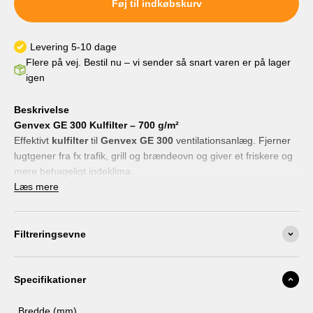
Føj til indkøbskurv
Levering hver 6. måned
Levering hver 9. måned
Levering hver 12. måned
Levering 5-10 dage
Flere på vej. Bestil nu – vi sender så snart varen er på lager
igen
Beskrivelse
Genvex GE 300 Kulfilter – 700 g/m²
Effektivt
kulfilter
til
Genvex GE 300
ventilationsanlæg. Fjerner
lugtgener fra fx trafik, grill og brændeovn og giver et friskere og
mere behageligt indeklima.
Kulfilteret skal
Læs mere
altid bruges sammen med et standardfilter
, da
det ikke fjerner partikler alene. Det monteres nemt i anlæggets
eksisterende metalramme på indblæsningssiden.
✔ Passer til Genvex GE 300
Filtreringsevne
✔ Fjerner lugt og os fra indblæsningsluften
✔ Skal anvendes sammen med standardfilter
✔ Bestilles enkeltvis – mulighed for flere lag
Specifikationer
Bemærk:
Ønsker du en bedre løsning, kan du vælge vores
Pollenfilter
Bredde (mm)