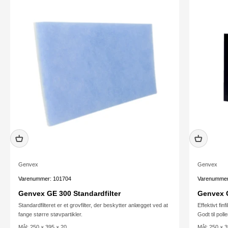
Genvex
Genvex
Varenummer: 101704
Varenummer
Genvex GE 300 Standardfilter
Genvex G
Standardfilteret er et grovfilter, der beskytter anlægget ved at
Effektivt finf
fange større støvpartikler.
Godt til poll
Mål: 250 × 395 × 20
Mål: 250 × 3