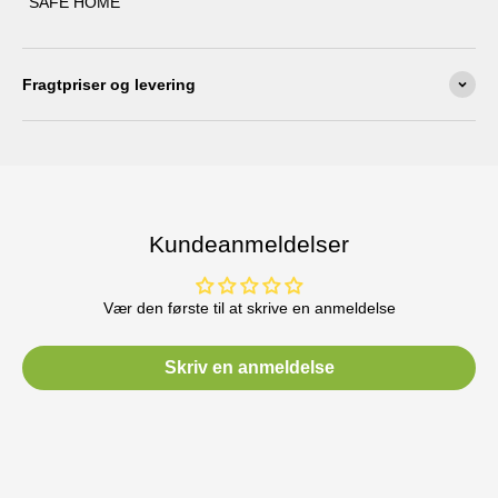
SAFE HOME
skinnende resultat.
Vi forhandler ventilationsfiltre til dit hjem for at sikre et godt
Fragtpriser og levering
indeklima for hele familien. Ren luft og god hygiejne går hånd i
hånd for at skabe et sundt hjemmemiljø, og vores udvalg af
Sterling-produkter er en vigtig del af den løsning.
Kundeanmeldelser
Vær den første til at skrive en anmeldelse
Skriv en anmeldelse