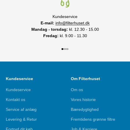
Kundeservice
E-mail:
info@filterhuset.dk
Mandag - torsdag:
kl. 12.30 - 15.00
Fredag:
kl. 9.00 - 11.30
Gå til element 1
Gå til element 2
Gå til element 3
Gå til element 4
Kundeservice
Om Filterhuset
Kundeservice
Om os
Kontakt os
Vores historie
Service af anlæg
Bæredygtighed
Levering & Retur
Fremtidens grønne filtre
Fortryd dit køb
Job & Karriere