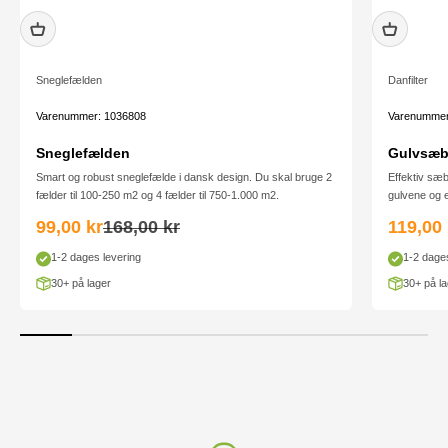
Sneglefælden
Danfilter
Varenummer: 1036808
Varenummer
Sneglefælden
Gulvsæbe
Smart og robust sneglefælde i dansk design. Du skal bruge 2
Effektiv sæb
fælder til 100-250 m2 og 4 fælder til 750-1.000 m2.
gulvene og ef
Salgspris
Normalpris
Salgsp
99,00 kr
168,00 kr
119,00 
1-2 dages levering
1-2 dages
30+ på lager
30+ på la