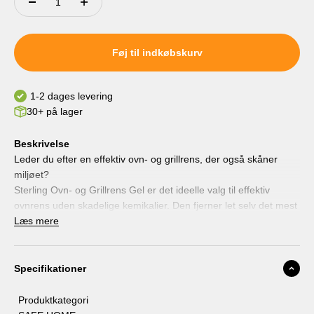
Føj til indkøbskurv
1-2 dages levering
30+ på lager
Beskrivelse
Leder du efter en effektiv ovn- og grillrens, der også skåner
miljøet?
Sterling Ovn- og Grillrens Gel er det ideelle valg til effektiv
ovnrens uden skadelige kemikalier. Den fjerner let selv det mest
genstridige snavs og fastbrændte madrester fra ovne, grill,
Læs mere
bageplader, stegepander og ildfaste fade. Den vandbaserede,
miljøvenlige formel er fri for problematiske drivmidler/gasser –
effektiv uden kompromis.
Specifikationer
Brugervenlig:
Påfør rengøringsgelen i kold ovn eller på kold
Produktkategori
grillrist, lad virke i 20 minutter, og tør af med en klud for et