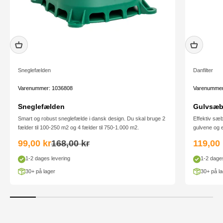
Sneglefælden
Danfilter
Varenummer: 1036808
Varenummer
Sneglefælden
Gulvsæbe
Smart og robust sneglefælde i dansk design. Du skal bruge 2
Effektiv sæb
fælder til 100-250 m2 og 4 fælder til 750-1.000 m2.
gulvene og ef
Salgspris
Normalpris
Salgsp
99,00 kr
168,00 kr
119,00 
1-2 dages levering
1-2 dages
30+ på lager
30+ på la