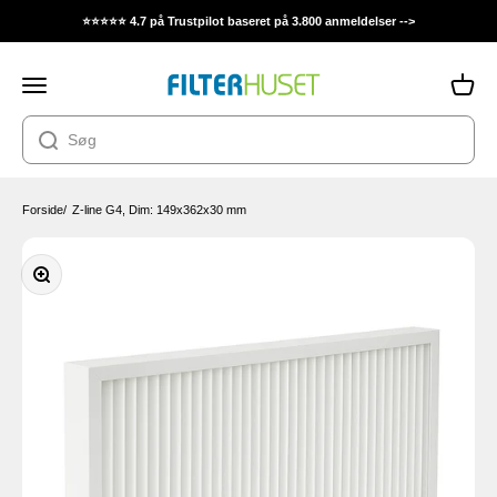
Spring til indhold
⭐⭐⭐⭐⭐ 4.7 på Trustpilot baseret på 3.800 anmeldelser -->
Filterhuset
Åbn navigationsmenu
Åbn in
Forside
/
Z-line G4, Dim: 149x362x30 mm
Zoom