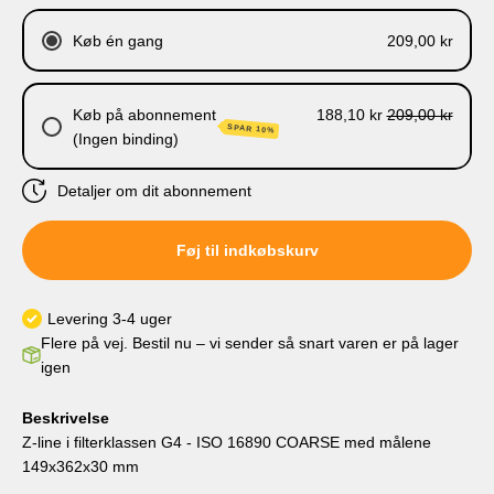
Køb én gang
209,00 kr
Køb på abonnement
188,10 kr
209,00 kr
SPAR 10%
(Ingen binding)
Detaljer om dit abonnement
Levering hver 3. måned.
Føj til indkøbskurv
Levering hver 6. måned
Levering hver 9. måned
Levering hver 12. måned
Levering 3-4 uger
Flere på vej. Bestil nu – vi sender så snart varen er på lager
igen
Beskrivelse
Z-line i filterklassen G4 - ISO 16890 COARSE med målene
149x362x30 mm