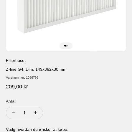
Gå til element 1
Gå til element 2
Filterhuset
Z-line G4, Dim: 149x362x30 mm
Varenummer: 1036795
Salgspris
209,00 kr
Antal:
Vælg hvordan du ønsker at købe: