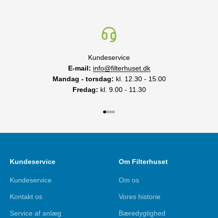
Kundeservice
E-mail:
info@filterhuset.dk
Mandag - torsdag:
kl. 12.30 - 15.00
Fredag:
kl. 9.00 - 11.30
Gå til element 1
Gå til element 2
Gå til element 3
Gå til element 4
Kundeservice
Om Filterhuset
Kundeservice
Om os
Kontakt os
Vores historie
Service af anlæg
Bæredygtighed