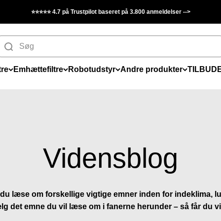
⭐⭐⭐⭐⭐ 4.7 på Trustpilot baseret på 3.800 anmeldelser -->
tre
Emhættefiltre
Robotudstyr
Andre produkter
TILBUD
Vidensblog
du læse om forskellige vigtige emner inden for indeklima, lu
g det emne du vil læse om i fanerne herunder – så får du v