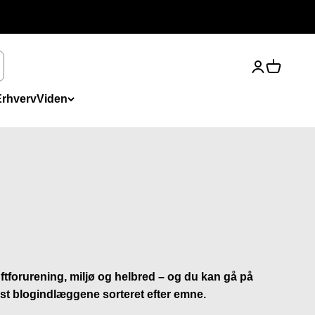
Åbn kontosi
Åbn indk
Erhverv
Viden
ftforurening, miljø og helbred – og du kan gå på
ist blogindlæggene sorteret efter emne.